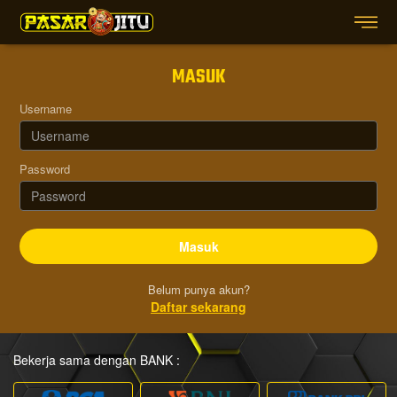
MASUK
Username
Password
Belum punya akun?
Daftar sekarang
Bekerja sama dengan BANK :