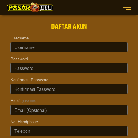
DAFTAR AKUN
Username
Password
Konfirmasi Password
Email
(Opsional)
No. Handphone