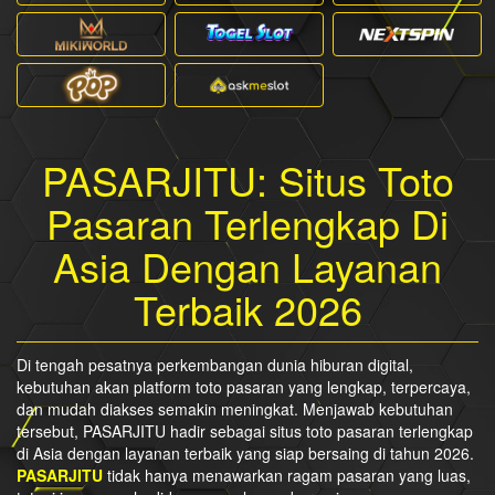
PASARJITU: Situs Toto
Pasaran Terlengkap Di
Asia Dengan Layanan
Terbaik 2026
Di tengah pesatnya perkembangan dunia hiburan digital,
kebutuhan akan platform toto pasaran yang lengkap, terpercaya,
dan mudah diakses semakin meningkat. Menjawab kebutuhan
tersebut, PASARJITU hadir sebagai situs toto pasaran terlengkap
di Asia dengan layanan terbaik yang siap bersaing di tahun 2026.
PASARJITU
tidak hanya menawarkan ragam pasaran yang luas,